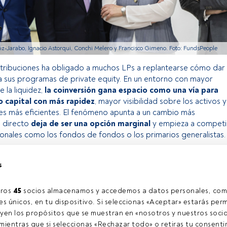
iz-Jarabo, Ignacio Astorqui, Conchi Melero y Francisco Gimeno. Foto: FundsPeople
istribuciones ha obligado a muchos LPs a replantearse cómo dar
a sus programas de private equity. En un entorno con mayor
 la liquidez,
la coinversión gana espacio como una vía para
o capital con más rapidez
, mayor visibilidad sobre los activos y
es más eficientes. El fenómeno apunta a un cambio más
o directo
deja de ser una opción marginal
y empieza a competi
ionales como los fondos de fondos o los primarios generalistas.
s
o exclusivo para los usuarios registrados de FundsPeople. Si ya
accede desde el botón Login. Si aún no tienes cuenta, te
ros 
45
 socios almacenamos y accedemos a datos personales, com
rarte y disfrutar de todo el universo que ofrece FundsPeople.
s únicos, en tu dispositivo. Si seleccionas «Aceptar» estarás perm
Accede a FundsPeople
yen los propósitos que se muestran en «nosotros y nuestros socio
ientras que si seleccionas «Rechazar todo» o retiras tu consentim