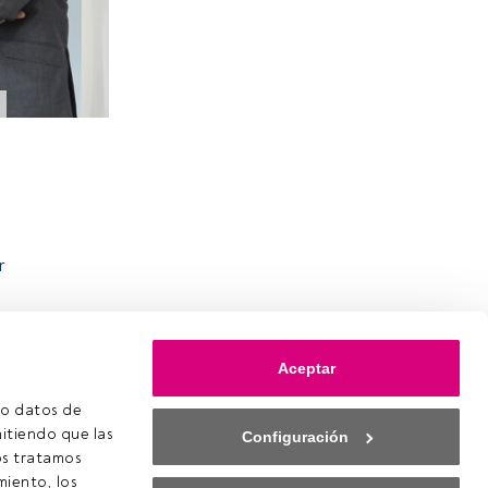
r
Aceptar
o datos de 
itiendo que las 
Configuración
s tratamos 
iento, los 