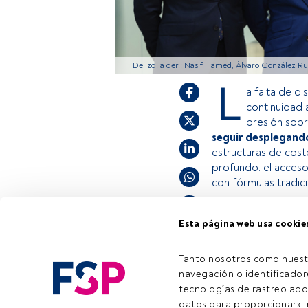
De izq. a der.: Nasif Hamed, Álvaro González Ru
L
a falta de d
continuidad 
presión sobre
seguir desplegand
estructuras de cost
profundo: el acces
con fórmulas tradic
Esta página web usa cookie
Este es un artícul
estás registrado, 
Tiempo lectura:
1 min.
Tanto nosotros como nuest
invitamos a regist
navegación o identificadore
tecnologías de rastreo apo
datos para proporcionar», m