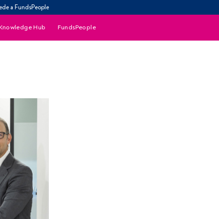
ede a FundsPeople
Knowledge Hub
FundsPeople