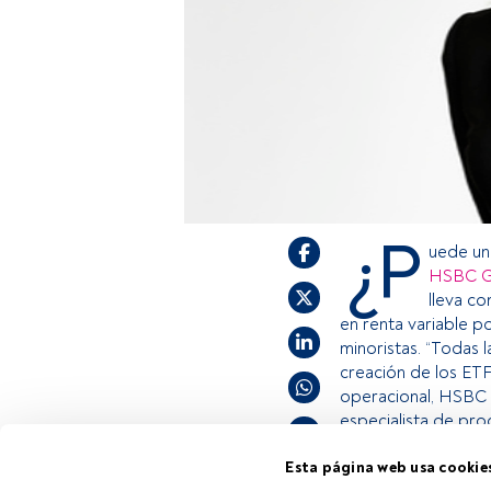
¿P
uede un
HSBC G
lleva co
en renta variable po
minoristas. “Todas 
creación de los ET
operacional, HSBC 
especialista de pro
Esta página web usa cookie