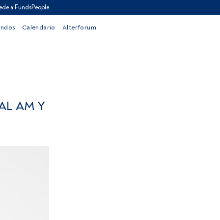
ede a FundsPeople
ondos
Calendario
Alterforum
AL AM Y