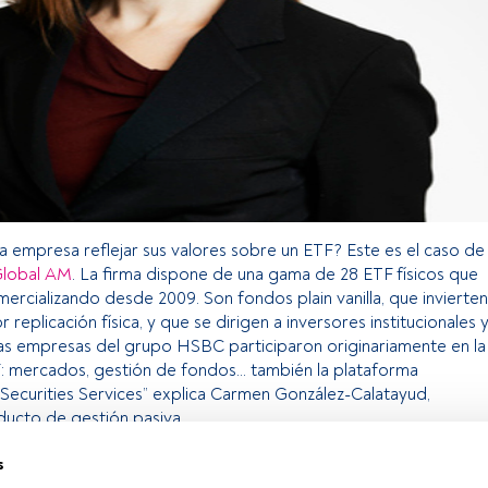
a empresa reflejar sus valores sobre un ETF? Este es el caso de
lobal AM
. La firma dispone de una gama de 28 ETF físicos que
mercializando desde 2009. Son fondos plain vanilla, que invierten
r replicación física, y que se dirigen a inversores institucionales 
las empresas del grupo HSBC participaron originariamente en la
F: mercados, gestión de fondos… también la plataforma
Securities Services” explica Carmen González-Calatayud,
ducto de gestión pasiva.
s