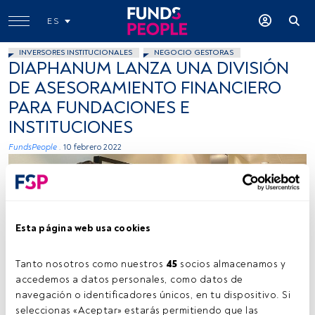
ES
INVERSORES INSTITUCIONALES
NEGOCIO GESTORAS
DIAPHANUM LANZA UNA DIVISIÓN
DE ASESORAMIENTO FINANCIERO
PARA FUNDACIONES E
INSTITUCIONES
FundsPeople .
10 febrero 2022
Esta página web usa cookies
Ignacio García-Blanco, Hugo Aramburu y Carlos Ribá. Fuente: Cedida
Tanto nosotros como nuestros 
45
 socios almacenamos y 
(Diaphanum)
accedemos a datos personales, como datos de 
navegación o identificadores únicos, en tu dispositivo. Si 
seleccionas «Aceptar» estarás permitiendo que las 