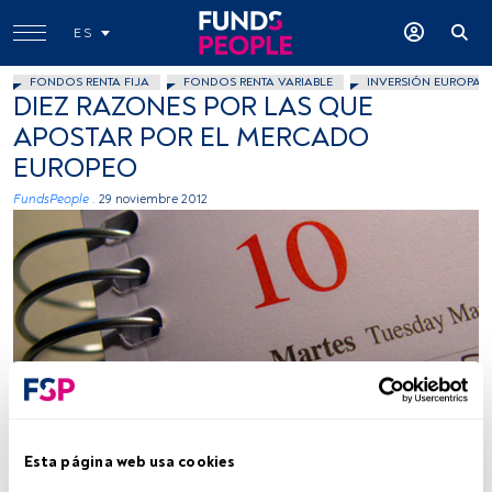
ES
FONDOS RENTA FIJA
FONDOS RENTA VARIABLE
INVERSIÓN EUROPA
DIEZ RAZONES POR LAS QUE
APOSTAR POR EL MERCADO
EUROPEO
FundsPeople .
29 noviembre 2012
Arquera, Flickr, Creative Commons
Esta página web usa cookies
Tiempo lectura:
3 min.