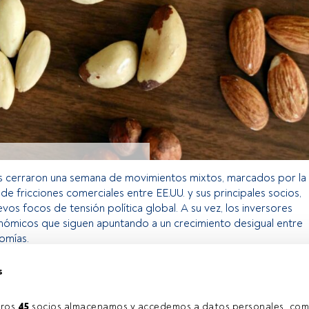
 cerraron una semana de movimientos mixtos, marcados por la
 de fricciones comerciales entre EE.UU. y sus principales socios,
vos focos de tensión política global. A su vez, los inversores
onómicos que siguen apuntando a un crecimiento desigual entre
nomías.
s
o exclusivo para los usuarios registrados de FundsPeople. Si ya
accede desde el botón Login. Si aún no tienes cuenta, te
ros 
45
 socios almacenamos y accedemos a datos personales, com