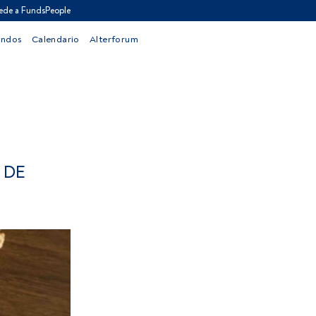
ede a FundsPeople
ondos
Calendario
Alterforum
 DE