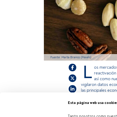
Fuente: Marta Branco (Pexels)
L
os mercados
reactivación
así como nue
vigilaron datos ec
las principales eco
Esta página web usa cookie
Este es un artícul
estás registrado, 
Tanto nosotros como nuest