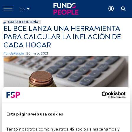
ES
MACROECONOMÍA
EL BCE LANZA UNA HERRAMIENTA
PARA CALCULAR LA INFLACIÓN DE
CADA HOGAR
FundsPeople .
20 mayo 2021
Foto: Wuestenigel, Flickr, Creative Commons
Esta página web usa cookies
Tanto nosotros como nuestros 
45
 socios almacenamos y 
Tiempo lectura:
2 min.