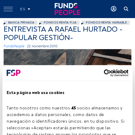
ES
BANCA PRIVADA
FONDOS RENTA FIJA
FONDOS RENTA VARIABLE
ENTREVISTA A RAFAEL HURTADO -
POPULAR GESTIÓN-
FundsPeople .
22 noviembre 2010
Esta página web usa cookies
Tanto nosotros como nuestros 
45
 socios almacenamos y 
accedemos a datos personales, como datos de 
navegación o identificadores únicos, en tu dispositivo. Si 
Tiempo lectura:
18 s.
seleccionas «Aceptar» estarás permitiendo que las 
tecnologías de rastreo apoyen los propósitos que se 