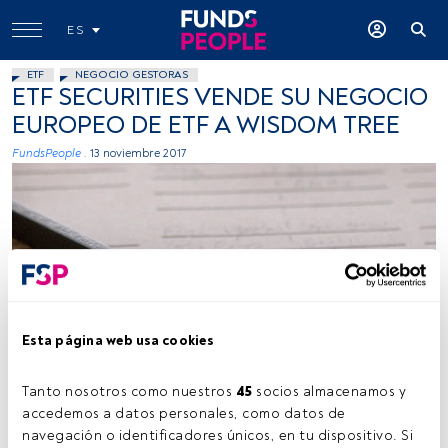
ES
ETF
NEGOCIO GESTORAS
ETF SECURITIES VENDE SU NEGOCIO
EUROPEO DE ETF A WISDOM TREE
FundsPeople .
13 noviembre 2017
Andy Ciordia, Flickr, Creative Commons
Esta página web usa cookies
Tanto nosotros como nuestros 
45
 socios almacenamos y 
accedemos a datos personales, como datos de 
Tiempo lectura:
1 min.
navegación o identificadores únicos, en tu dispositivo. Si 