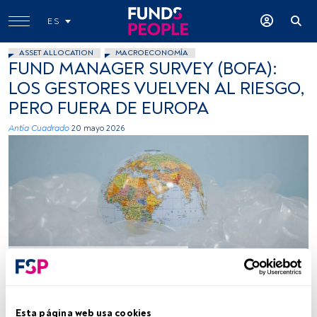
ES
ASSET ALLOCATION
MACROECONOMÍA
FUND MANAGER SURVEY (BOFA):
LOS GESTORES VUELVEN AL RIESGO,
PERO FUERA DE EUROPA
Antía Cuadrado
20 mayo 2026
Fuente: Pexels
Tiempo lectura:
4 min.
Esta página web usa cookies