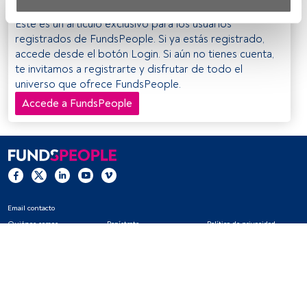
Tanto nosotros como nuestros asociados tratamos los 
Este es un artículo exclusivo para los usuarios
datos para proporcionar:
registrados de FundsPeople. Si ya estás registrado,
accede desde el botón Login. Si aún no tienes cuenta,
Utilizar datos de localización geográfica precisa. Analizar 
te invitamos a registrarte y disfrutar de todo el
activamente las características del dispositivo para su 
universo que ofrece FundsPeople.
identificación. Almacenar la información en un dispositivo 
y/o acceder a ella. 
Accede a FundsPeople
Lista de asociados (proveedores)
Email contacto
Quiénes somos
Regístrate
Política de privacidad
Cookies
Configuración de cookies
Aviso legal