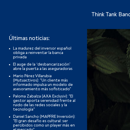
Think Tank Ban
Últimas noticias:
La madurez del inversor español
obliga a reinventar la banca
privada
El auge de la “desbancarización”
abre la puerta a las aseguradoras
Mario Pérez Villarubia
(Mutuactivos): "Un cliente más
informado impulsa un modelo de
asesoramiento más sofisticado"
Paloma Zabalza (AXA Exclusiv): "El
gestor aporta serenidad frente al
ruido de las redes sociales y la
tecnología"
Daniel Sancho (MAPFRE Inversión):
"El gran desafío es cultural: ser
percibidos como un player más en
el mercado"