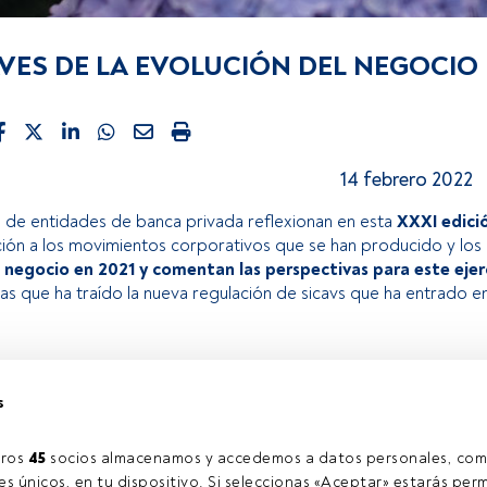
VES DE LA EVOLUCIÓN DEL NEGOCIO 
14 febrero 2022
de entidades de banca privada reflexionan en esta
XXXI edici
ción a los movimientos corporativos que se han producido y los
l negocio en 2021 y comentan las perspectivas para este ejer
as que ha traído la nueva regulación de sicavs que ha entrado en
rtículo exclusivo para los usuarios registrados de FundsPeople. 
s cuenta, te invitamos a registrarte y disfrutar de todo el univ
s
Accede a FundsPeopl
ros 
45
 socios almacenamos y accedemos a datos personales, com
s únicos, en tu dispositivo. Si seleccionas «Aceptar» estarás perm