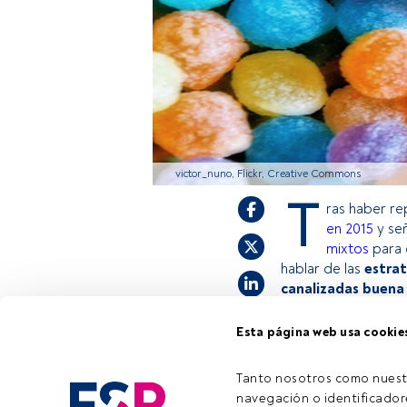
victor_nuno, Flickr, Creative Commons
T
ras haber r
en 2015
y señ
mixtos
para 
hablar de las
estrat
canalizadas buena 
Esta página web usa cookie
Este es un artícul
estás registrado, 
Tanto nosotros como nuest
invitamos a regist
navegación o identificadore