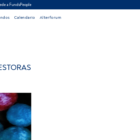
ede a FundsPeople
ondos
Calendario
Alterforum
GESTORAS