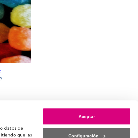
e
y
Aceptar
o datos de 
itiendo que las 
Configuración