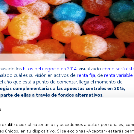
epasado los
hitos del negocio en 2014
, visualizado
cómo será ést
alado cuál es su visión en activos de
renta fija
, de
renta variable
el año que está a punto de comenzar, llega el momento de
egias complementarias a las apuestas centrales en 2015,
parte de ellas a través de fondos alternativos.
s
o exclusivo para los usuarios registrados de FundsPeople. Si ya
accede desde el botón Login. Si aún no tienes cuenta, te
ros 
45
 socios almacenamos y accedemos a datos personales, com
rarte y disfrutar de todo el universo que ofrece FundsPeople.
s únicos, en tu dispositivo. Si seleccionas «Aceptar» estarás perm