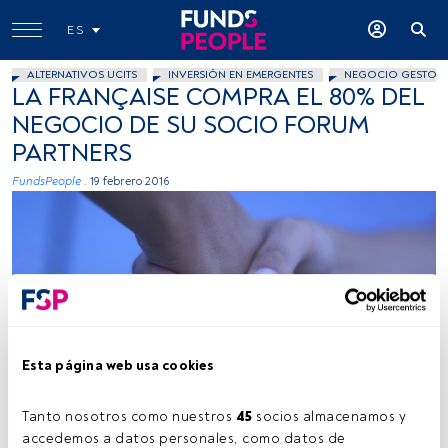
ES
ALTERNATIVOS UCITS
INVERSIÓN EN EMERGENTES
NEGOCIO GESTOR
LA FRANÇAISE COMPRA EL 80% DEL
NEGOCIO DE SU SOCIO FORUM
PARTNERS
FundsPeople .
19 febrero 2016
oooh.oooh, Flickr, Creative Commons
Esta página web usa cookies
Tanto nosotros como nuestros 
45
 socios almacenamos y 
accedemos a datos personales, como datos de 
Tiempo lectura:
1 min.