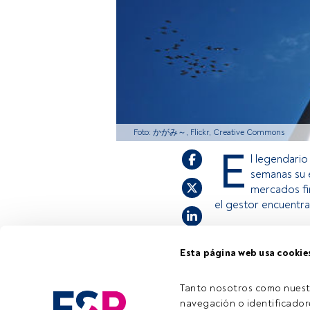
Foto: かがみ～, Flickr, Creative Commons
E
l legendari
semanas su
mercados fi
el gestor encuentra
Esta página web usa cookie
Este es un artícul
estás registrado, 
invitamos a regist
Tanto nosotros como nuest
navegación o identificadore