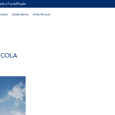
ede a FundsPeople
ondos
Calendario
Alterforum
 COLA