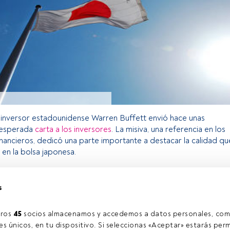
o inversor estadounidense Warren Buffett envió hace unas
 esperada
carta a los inversores
. La misiva, una referencia en los
nancieros, dedicó una parte importante a destacar la calidad qu
 en la bolsa japonesa.
s
o exclusivo para los usuarios registrados de FundsPeople. Si ya
accede desde el botón Login. Si aún no tienes cuenta, te
rarte y disfrutar de todo el universo que ofrece FundsPeople.
ros 
45
 socios almacenamos y accedemos a datos personales, com
Accede a FundsPeople
s únicos, en tu dispositivo. Si seleccionas «Aceptar» estarás perm