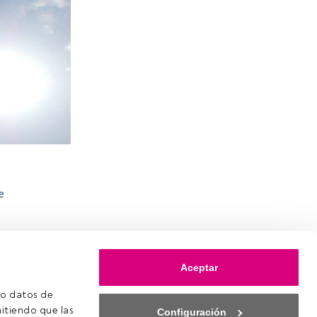
e
Aceptar
o datos de 
itiendo que las 
Configuración