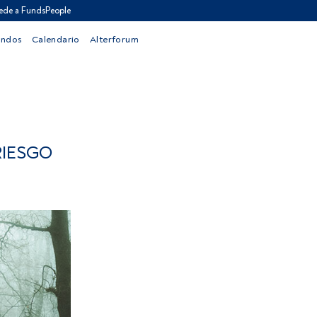
ede a FundsPeople
ondos
Calendario
Alterforum
RIESGO