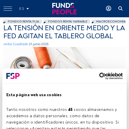
ES
FONDOS RENTA FIJA
FONDOS RENTA VARIABLE
MACROECONOMÍA
LA TENSIÓN EN ORIENTE MEDIO Y LA
FED AGITAN EL TABLERO GLOBAL
Antía Cuadrado
21 junio 2025
Esta página web usa cookies
Fuente: Pexels.
Tanto nosotros como nuestros 
45
 socios almacenamos y 
accedemos a datos personales, como datos de 
Tiempo lectura:
4 min.
navegación o identificadores únicos, en tu dispositivo. Si 
seleccionas «Aceptar» estarás permitiendo que las 