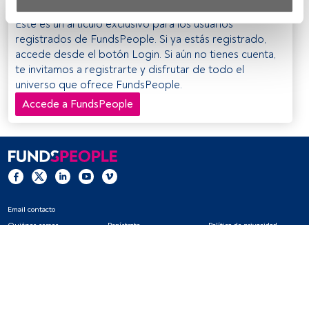
Tanto nosotros como nuestros asociados tratamos los 
Este es un artículo exclusivo para los usuarios
datos para proporcionar:
registrados de FundsPeople. Si ya estás registrado,
accede desde el botón Login. Si aún no tienes cuenta,
Utilizar datos de localización geográfica precisa. Analizar 
te invitamos a registrarte y disfrutar de todo el
activamente las características del dispositivo para su 
universo que ofrece FundsPeople.
identificación. Almacenar la información en un dispositivo 
y/o acceder a ella. 
Accede a FundsPeople
Lista de asociados (proveedores)
Email contacto
Quiénes somos
Regístrate
Política de privacidad
Cookies
Configuración de cookies
Aviso legal