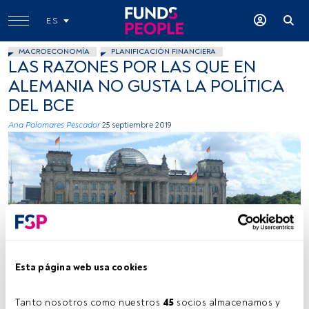
ES
MACROECONOMÍA
PLANIFICACIÓN FINANCIERA
LAS RAZONES POR LAS QUE EN
ALEMANIA NO GUSTA LA POLÍTICA
DEL BCE
Ana Palomares Pescador
25 septiembre 2019
enovision
Esta página web usa cookies
Tanto nosotros como nuestros 
45
 socios almacenamos y 
Tiempo lectura:
3 min.