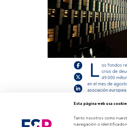
L
os fondos re
crisis de de
49.000 millo
en el mes de agosto
asociación europea 
Esta página web usa cookie
Este es un artícul
estás registrado, 
Tanto nosotros como nuest
invitamos a regist
navegación o identificadore