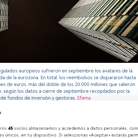
gulados europeos sufrieron en septiembre los avatares de la
uda de la eurozona. En total, los reembolsos se dispararon hasta
nes de euros, más del doble de los 20.000 millones que salieron
, según los datos a cierre de septiembre recopilados por la
de fondos de inversión y gestoras,
Efama.
s
o exclusivo para los usuarios registrados de FundsPeople. Si ya
accede desde el botón Login. Si aún no tienes cuenta, te
ros 
45
 socios almacenamos y accedemos a datos personales, com
rarte y disfrutar de todo el universo que ofrece FundsPeople.
s únicos, en tu dispositivo. Si seleccionas «Aceptar» estarás perm