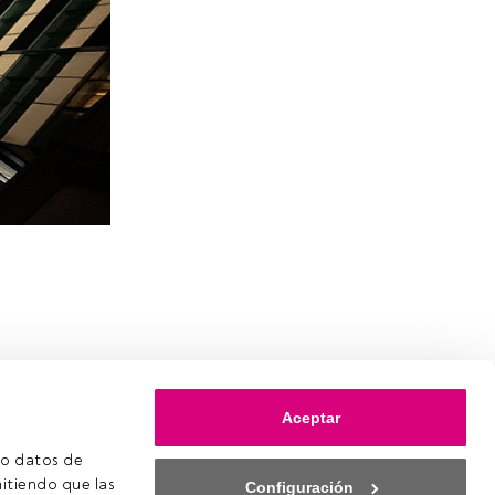
Aceptar
o datos de 
itiendo que las 
Configuración