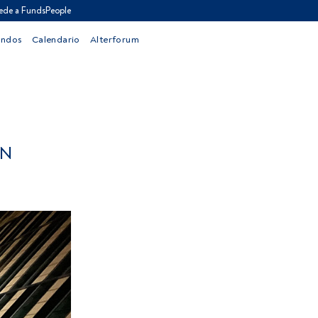
ede a FundsPeople
ondos
Calendario
Alterforum
EN