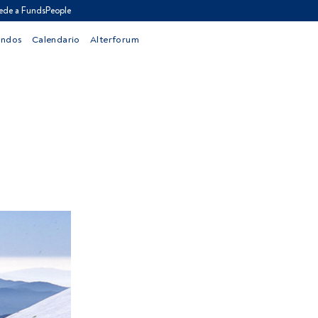
ede a FundsPeople
ondos
Calendario
Alterforum