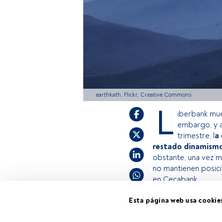
earthkath, Flickr, Creative Commons
L
iberbank mue
embargo, y a
trimestre, l
a
restado dinamismo
obstante, una vez m
no mantienen posic
en Cecabank.
Esta página web usa cookie
Este es un artícul