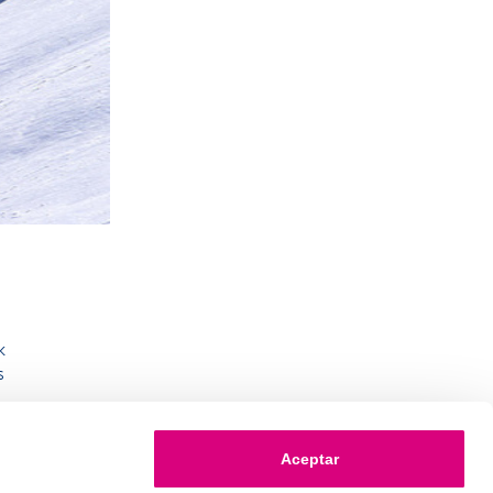
k
s
Aceptar