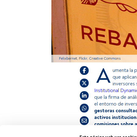
Felixbernet, Flickr, Creative Commons
A
umenta la p
que aplica
inversores 
Institutional Dyna
que la firma de aná
el entorno de invers
gestoras consulta
activos institucion
comisiones sobre a