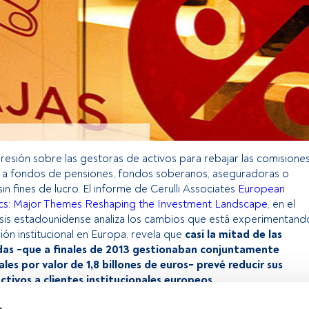
resión sobre las gestoras de activos para rebajar las comisione
n a fondos de pensiones, fondos soberanos, aseguradoras o
sin fines de lucro. El informe de Cerulli Associates
European
mics: Major Themes Reshaping the Investment Landscape
, en el
lisis estadounidense analiza los cambios que está experimentand
ión institucional en Europa, revela que
casi la mitad de las
das −que a finales de 2013 gestionaban conjuntamente
ales por valor de 1,8 billones de euros− prevé reducir sus
ctivos a clientes institucionales europeos
.