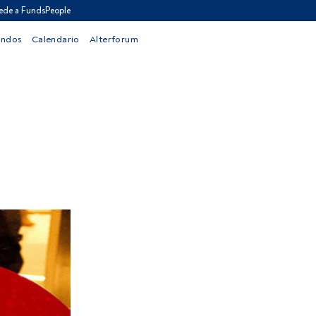
ede a FundsPeople
ondos
Calendario
Alterforum