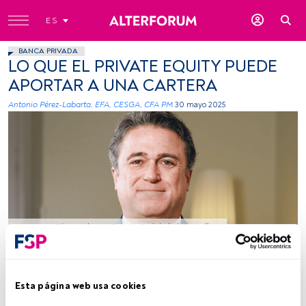
ES
BANCA PRIVADA
LO QUE EL PRIVATE EQUITY PUEDE
APORTAR A UNA CARTERA
Antonio Pérez-Labarta, EFA, CESGA, CFA PM
30 mayo 2025
Antonio Pérez-Labarta. Fuente: Cedida (atl Capital)
Tiempo lectura:
4 min.
Esta página web usa cookies