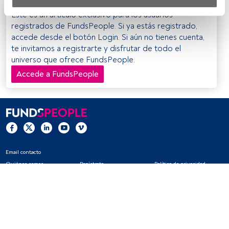
Tanto nosotros como nuestros asociados tratamos los 
Este es un artículo exclusivo para los usuarios
datos para proporcionar:
registrados de FundsPeople. Si ya estás registrado,
accede desde el botón Login. Si aún no tienes cuenta,
Utilizar datos de localización geográfica precisa. Analizar 
te invitamos a registrarte y disfrutar de todo el
activamente las características del dispositivo para su 
universo que ofrece FundsPeople.
identificación. Almacenar la información en un dispositivo 
Accede a FundsPeople
y/o acceder a ella. 
Lista de asociados (proveedores)
Email contacto
Quiénes somos
Regístrate
Política de privacidad
Cookies
Configuración de cookies
Aviso legal