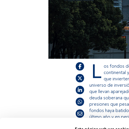
L
os fondos de
continental 
que invierte
universo de inversi
que llevan aparejado
deuda soberana que 
presiones que pesa
fondos haya batido 
último año y en pe