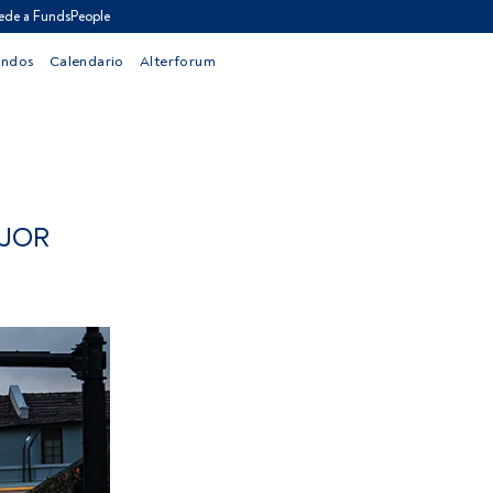
ede a FundsPeople
ondos
Calendario
Alterforum
EJOR