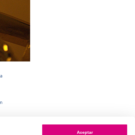
la
e
un
Aceptar