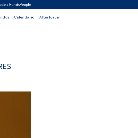
ede a FundsPeople
ondos
Calendario
Alterforum
RES