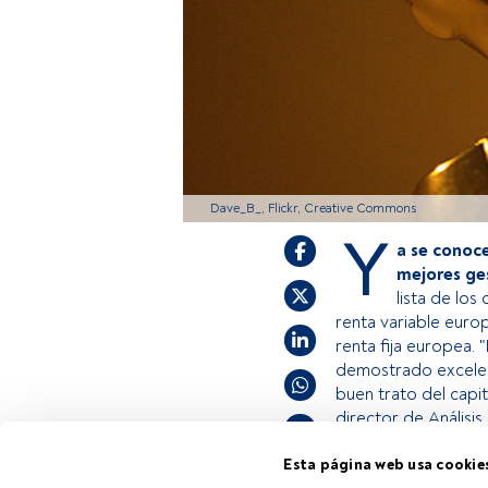
Dave_B_, Flickr, Creative Commons
Y
a se conoce
mejores ge
lista de lo
renta variable euro
renta fija europea.
demostrado excelen
buen trato del capit
director de Análisi
Esta página web usa cookie