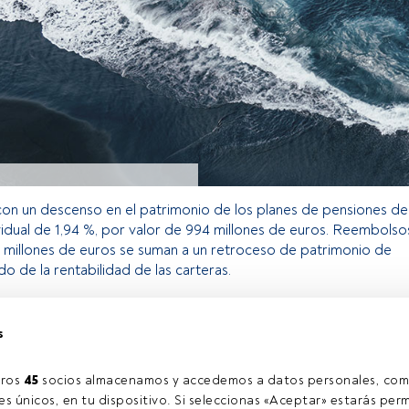
 con un descenso en el patrimonio de los planes de pensiones de
vidual de 1,94 %, por valor de 994 millones de euros. Reembolso
 millones de euros se suman a un retroceso de patrimonio de
o de la rentabilidad de las carteras.
s
o exclusivo para los usuarios registrados de FundsPeople. Si ya
accede desde el botón Login. Si aún no tienes cuenta, te
rarte y disfrutar de todo el universo que ofrece FundsPeople.
ros 
45
 socios almacenamos y accedemos a datos personales, com
Accede a FundsPeople
s únicos, en tu dispositivo. Si seleccionas «Aceptar» estarás perm