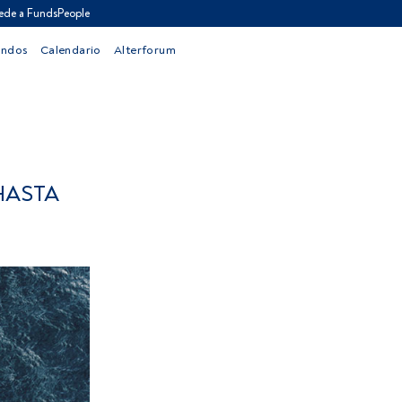
ede a FundsPeople
ondos
Calendario
Alterforum
HASTA