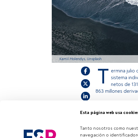
Kamil Molendys, Unsplash
T
ermina julio
sistema indi
netos de 131
863 millones derivad
Esta página web usa cookie
Este es un artícul
estás registrado, 
invitamos a regist
Tanto nosotros como nuest
navegación o identificadore