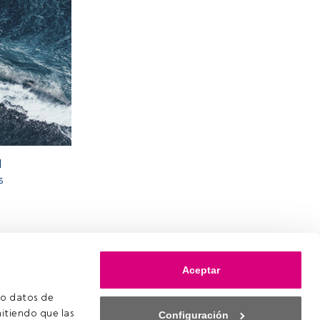
l
s
Aceptar
o datos de 
itiendo que las 
Configuración