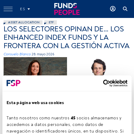
ES
ASSET ALLOCATION
ETF
LOS SELECTORES OPINAN DE… LOS
ENHANCED INDEX FUNDS Y LA
FRONTERA CON LA GESTIÓN ACTIVA
Consuelo Blanco
28 mayo 2026
Esta página web usa cookies
De izq. a dcha.: Ana Maria Expósito (iCapital), Marcos Aza (Santander
AM), Íñigo De la Joya (A&G) y David Sánchez (Santalucía AM)
Tanto nosotros como nuestros 
45
 socios almacenamos y 
accedemos a datos personales, como datos de 
navegación o identificadores únicos, en tu dispositivo. Si 
Tiempo lectura:
5 min.