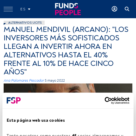
ES
ALTERNATIVOS UCITS
MANUEL MENDIVIL (ARCANO): "LOS
INVERSORES MÁS SOFISTICADOS
LLEGAN A INVERTIR AHORA EN
ALTERNATIVOS HASTA EL 40%
FRENTE AL 10% DE HACE CINCO
AÑOS"
Ana Palomares Pescador
5 mayo 2022
Esta página web usa cookies
Firma: Cedida (Arcano)
Tanto nosotros como nuestros 
45
 socios almacenamos y 