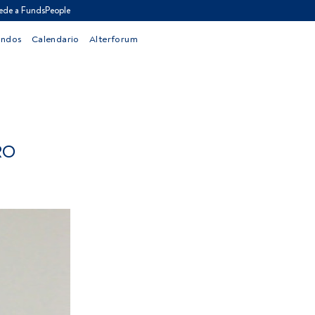
ede a FundsPeople
ondos
Calendario
Alterforum
RO