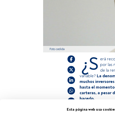
Foto cedida
¿S
erá rec
por las 
de la re
variable?
La denomi
muchos inversores 
hasta el momento,
carteras, a pesar 
hacerlo.
Esta página web usa cookie