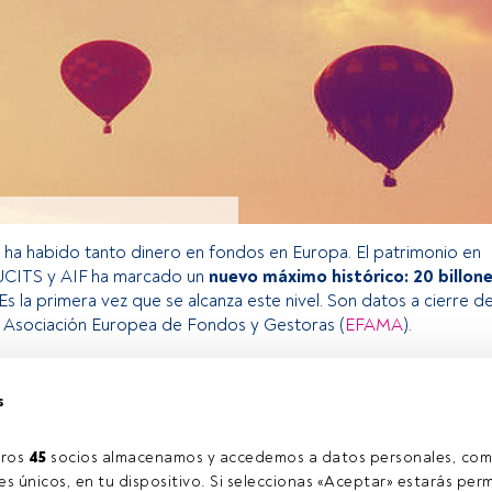
 ha habido tanto dinero en fondos en Europa. El patrimonio en
 UCITS y AIF ha marcado un
nuevo máximo histórico: 20 billon
Es la primera vez que se alcanza este nivel. Son datos a cierre d
a Asociación Europea de Fondos y Gestoras (
EFAMA
).
s
o exclusivo para los usuarios registrados de FundsPeople. Si ya
accede desde el botón Login. Si aún no tienes cuenta, te
rarte y disfrutar de todo el universo que ofrece FundsPeople.
ros 
45
 socios almacenamos y accedemos a datos personales, com
Accede a FundsPeople
s únicos, en tu dispositivo. Si seleccionas «Aceptar» estarás perm