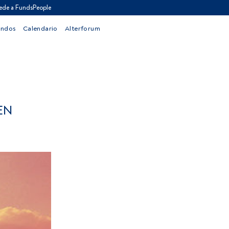
ede a FundsPeople
ondos
Calendario
Alterforum
EN