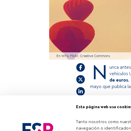
En Why, Flickr, Creative Commons
N
unca antes
vehículos
de euros.
mayo que publica l
Esta página web usa cookie
Este es un artícul
estás registrado, 
invitamos a regist
Tanto nosotros como nuest
navegación o identificadore