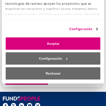
tecnologías de rastreo apoyen los propósitos que se 
Tiempo lectura:
2 min.
muestran en «nosotros y nuestros socios tratamos datos 
E
para proporcionar», mientras que si seleccionas «Rechazar 
l grupo español
MdF Family Partners ha sellado
todo» o retiras tu consentimiento, los deshabilitarás. Si se 
una alianza con el grupo estadounidense We
deshabilitan los rastreadores, parte del contenido y los 
Family Offices,
una de las firmas independientes
Configuración
anuncios que ves podrían dejar de ser relevantes para ti. 
de asesoramiento y gestión patrimonial familiar más
Puedes volver a acceder a este menú para cambiar tus 
importantes del país norteamericano.
opciones o retirar el consentimiento en cualquier 
Aceptar
momento haciendo clic en el enlace «Preferencias de 
privacidad» que aparece en la parte inferior de la página 
Este es un artículo exclusivo para los usuarios
web (o en el icono flotante que hay en la parte del fondo a 
registrados de FundsPeople. Si ya estás registrado,
Configuración
la izquierda de la página web). Tus opciones tendrán 
accede desde el botón Login. Si aún no tienes cuenta,
efecto dentro de nuestro ámbito de consentimiento. Para 
te invitamos a registrarte y disfrutar de todo el
saber más, consulta nuestra política de privacidad.
Rechazar
universo que ofrece FundsPeople.
Accede a FundsPeople
Tanto nosotros como nuestros asociados tratamos los 
datos para proporcionar:
Utilizar datos de localización geográfica precisa. Analizar 
activamente las características del dispositivo para su 
identificación. Almacenar la información en un dispositivo 