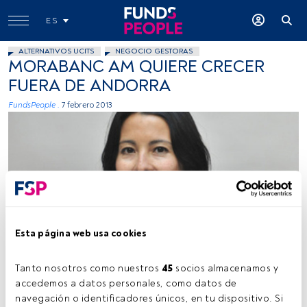
ES
ALTERNATIVOS UCITS
NEGOCIO GESTORAS
MORABANC AM QUIERE CRECER
FUERA DE ANDORRA
FundsPeople .
7 febrero 2013
Cedida
Esta página web usa cookies
Tanto nosotros como nuestros 
45
 socios almacenamos y 
accedemos a datos personales, como datos de 
Tiempo lectura:
2 min.
navegación o identificadores únicos, en tu dispositivo. Si 