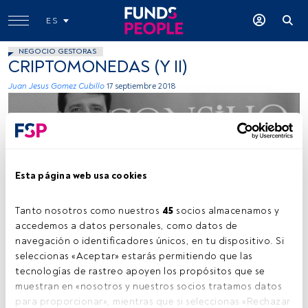
ES
NEGOCIO GESTORAS
CRIPTOMONEDAS (Y II)
Juan Jesus Gomez Cubillo
17 septiembre 2018
Esta página web usa cookies
Imagen cedida
Tanto nosotros como nuestros 
45
 socios almacenamos y 
accedemos a datos personales, como datos de 
navegación o identificadores únicos, en tu dispositivo. Si 
seleccionas «Aceptar» estarás permitiendo que las 
Tiempo lectura:
5 min.
tecnologías de rastreo apoyen los propósitos que se 
muestran en «nosotros y nuestros socios tratamos datos 
TRIBUNA
de
Juan Jesús Gómez Cubillo
, socio de Consilio
para proporcionar», mientras que si seleccionas «Rechazar 