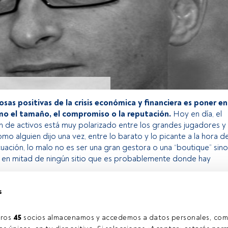
osas positivas de la crisis económica y financiera es poner en
mo el tamaño, el compromiso o la reputación.
Hoy en día, el
n de activos está muy polarizado entre los grandes jugadores y
omo alguien dijo una vez, entre lo barato y lo picante a la hora d
ecuación, lo malo no es ser una gran gestora o una “boutique” sino
en mitad de ningún sitio que es probablemente donde hay
s
o exclusivo para los usuarios registrados de FundsPeople. Si ya
accede desde el botón Login. Si aún no tienes cuenta, te
ros 
45
 socios almacenamos y accedemos a datos personales, com