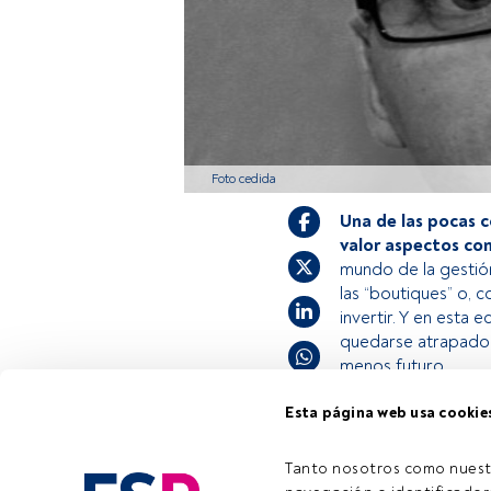
Foto cedida
Una de las pocas c
valor aspectos co
mundo de la gestió
las “boutiques” o, c
invertir. Y en esta 
quedarse atrapado 
menos futuro.
Esta página web usa cookie
Este es un artícul
estás registrado, 
Tanto nosotros como nuest
Tiempo lectura:
2 min.