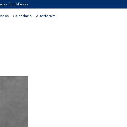
ede a FundsPeople
ondos
Calendario
Alterforum