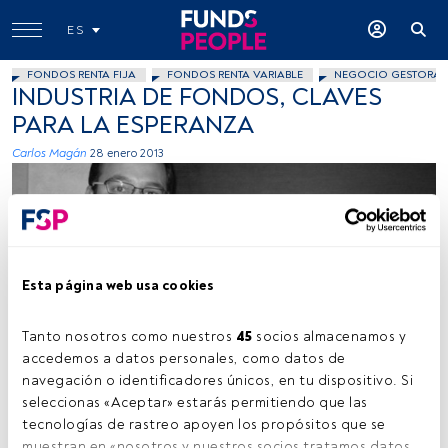
ES
FONDOS RENTA FIJA
FONDOS RENTA VARIABLE
NEGOCIO GESTORAS
INDUSTRIA DE FONDOS, CLAVES
PARA LA ESPERANZA
Carlos Magán
28 enero 2013
Esta página web usa cookies
Cedida
Tanto nosotros como nuestros 
45
 socios almacenamos y 
accedemos a datos personales, como datos de 
navegación o identificadores únicos, en tu dispositivo. Si 
seleccionas «Aceptar» estarás permitiendo que las 
Tiempo lectura:
6 min.
tecnologías de rastreo apoyen los propósitos que se 
muestran en «nosotros y nuestros socios tratamos datos 