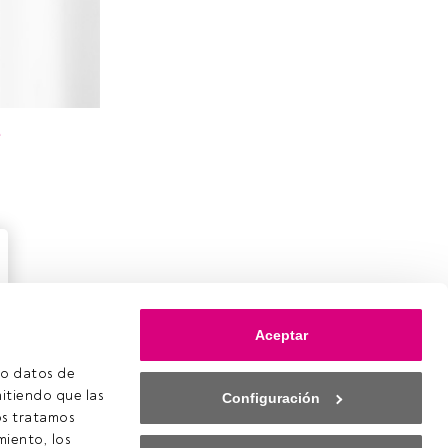
e
Aceptar
o datos de 
itiendo que las 
Configuración
s tratamos 
iento, los 
ookies