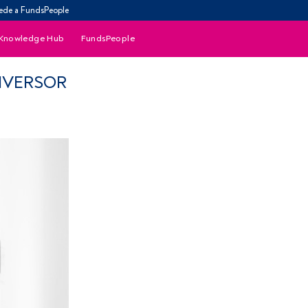
ede a FundsPeople
Knowledge Hub
FundsPeople
INVERSOR