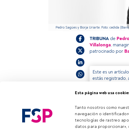
Pedro Sagües y Borja Uriarte. Foto: cedida (Bank
TRIBUNA
de
Pedro
Villalonga
, managi
patrocinado por
Ba
Este es un artícul
estás registrado, 
invitamos a regis
Esta página web usa cookie
Tanto nosotros como nuest
Tiempo lectura:
4 min.
navegación o identificadore
tecnologías de rastreo apo
datos para proporcionar», m
Emai