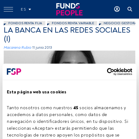
ES
FONDOS RENTA FIJA
FONDOS RENTA VARIABLE
NEGOCIO GESTORAS
LA BANCA EN LAS REDES SOCIALES
(I)
Macarena Rubio
11 junio 2013
Esta página web usa cookies
Imagen cedida
Tanto nosotros como nuestros 
45
 socios almacenamos y 
accedemos a datos personales, como datos de 
navegación o identificadores únicos, en tu dispositivo. Si 
seleccionas «Aceptar» estarás permitiendo que las 
Tiempo lectura:
4 min.
tecnologías de rastreo apoyen los propósitos que se 