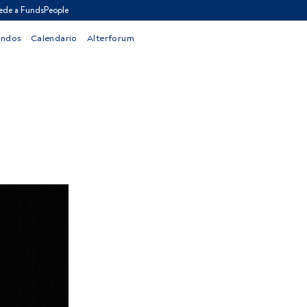
ede a FundsPeople
ondos
Calendario
Alterforum