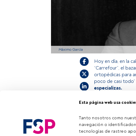
Máximo García
Hoy en día, en la c
“Carrefour”, el baza
ortopédicas para a
poco de casi todo” 
especializas.
Esta página web usa cookie
Este es un artícul
estás registrado, 
Tanto nosotros como nuest
invitamos a regist
navegación o identificadore
tecnologías de rastreo apo
Tiempo lectura:
2 min.