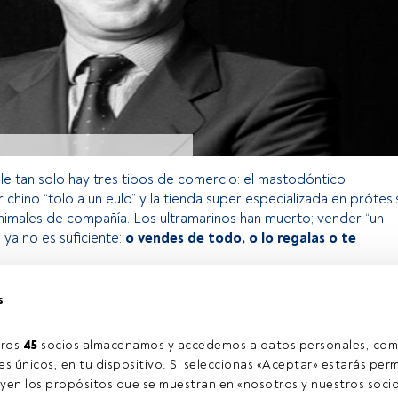
alle tan solo hay tres tipos de comercio: el mastodóntico
r chino “tolo a un eulo” y la tienda super especializada en prótesi
nimales de compañía. Los ultramarinos han muerto; vender “un
ya no es suficiente:
o vendes de todo, o lo regalas o te
s
o exclusivo para los usuarios registrados de FundsPeople. Si ya
accede desde el botón Login. Si aún no tienes cuenta, te
ros 
45
 socios almacenamos y accedemos a datos personales, com
rarte y disfrutar de todo el universo que ofrece FundsPeople.
s únicos, en tu dispositivo. Si seleccionas «Aceptar» estarás perm
Accede a FundsPeople
yen los propósitos que se muestran en «nosotros y nuestros socio