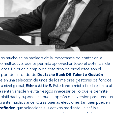
pos mucho se ha hablado de la importancia de contar en la
o multiactivo, que te permita aprovechar todo el potencial de
cieros. Un buen ejemplo de este tipo de productos son el
orporado al fondo de
Deutsche Bank DB Talento Gestión
te en una selección de unos de los mejores gestores de fondos
 a nivel global,
Ethna Aktiv E.
Este fondo mixto flexible limita al
renta variable y evita riesgos innecesarios, lo que le permite
olatilidad, y supone una buena opción de inversión para tener e
durante muchos años. Otras buenas elecciones también pueden
efinder,
que selecciona sus activos mediante un análisis