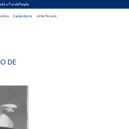
ede a FundsPeople
ondos
Calendario
Alterforum
NO DE