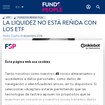
ES
ETF
FONDOS RENTA FIJA
LA LIQUIDEZ NO ESTÁ REÑIDA CON
LOS ETF
Pedro Coelho
21 diciembre 2018
Esta página web usa cookies
Tanto nosotros como nuestros 
45
 socios almacenamos y 
Foto cedida
accedemos a datos personales, como datos de 
navegación o identificadores únicos, en tu dispositivo. Si 
seleccionas «Aceptar» estarás permitiendo que las 
tecnologías de rastreo apoyen los propósitos que se 
Tiempo lectura:
2 min.
muestran en «nosotros y nuestros socios tratamos datos 
para proporcionar», mientras que si seleccionas «Rechazar 