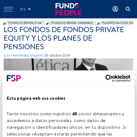
ES
FONDOS RENTA FIJA
FONDOS RENTA VARIABLE
PLANIFICACIÓN FINA
LOS FONDOS DE FONDOS PRIVATE
EQUITY Y LOS PLANES DE
PENSIONES
Luis Hernández Guijarro
28 octubre 2014
Esta página web usa cookies
Cedida
Tanto nosotros como nuestros 
45
 socios almacenamos y 
accedemos a datos personales, como datos de 
navegación o identificadores únicos, en tu dispositivo. Si 
seleccionas «Aceptar» estarás permitiendo que las 
Tiempo lectura:
4 min.