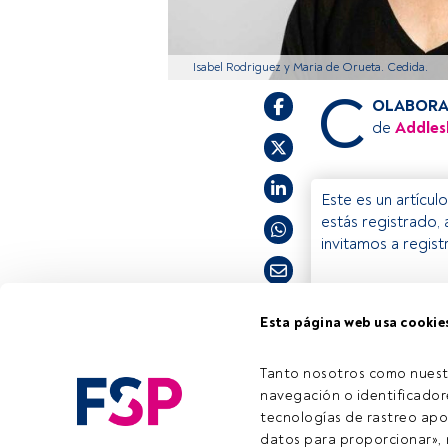
Isabel Rodriguez y Maria de Orueta. Cedida.
C
OLABORA
de
Addles
Este es un artícul
estás registrado, 
invitamos a regis
Esta página web usa cookie
Tiempo lectura:
4 min.
Tanto nosotros como nuest
navegación o identificadore
tecnologías de rastreo apo
Emai
datos para proporcionar», m