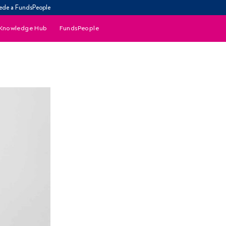
ede a FundsPeople
Knowledge Hub
FundsPeople