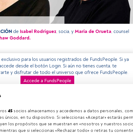
CIÓN
de
Isabel Rodríguez
, socia, y
María de Orueta
, counsel
haw Goddard.
o exclusivo para los usuarios registrados de FundsPeople. Si ya
accede desde el botón Login. Si aún no tienes cuenta, te
trarte y disfrutar de todo el universo que ofrece FundsPeople.
Accede a FundsPeople
s
ros 
45
 socios almacenamos y accedemos a datos personales, com
s únicos, en tu dispositivo. Si seleccionas «Aceptar» estarás perm
yen los propósitos que se muestran en «nosotros y nuestros socio
l contacto
Quiénes somos
C
Regístrate
C
ientras que si seleccionas «Rechazar todo» o retiras tu consentim