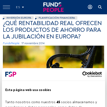
ES
INVERSIÓN EUROPA
PLANIFICACIÓN FINANCIERA
¿QUÉ RENTABILIDAD REAL OFRECEN
LOS PRODUCTOS DE AHORRO PARA
LA JUBILACIÓN EN EUROPA?
FundsPeople .
17 noviembre 2014
Deja Photo From Lens To Picture, Flickr, Creative Commons
Esta página web usa cookies
Tanto nosotros como nuestros 
45
 socios almacenamos y 
Tiempo lectura:
2 min.