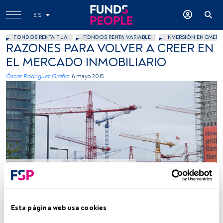
ES
FONDOS RENTA FIJA
FONDOS RENTA VARIABLE
INVERSIÓN EN EMERG
RAZONES PARA VOLVER A CREER EN
EL MERCADO INMOBILIARIO
Óscar Rodríguez Graña.
6 mayo 2015
Omar Omar, Flickr, Creative Commons
Tiempo lectura:
8 min.
Esta página web usa cookies