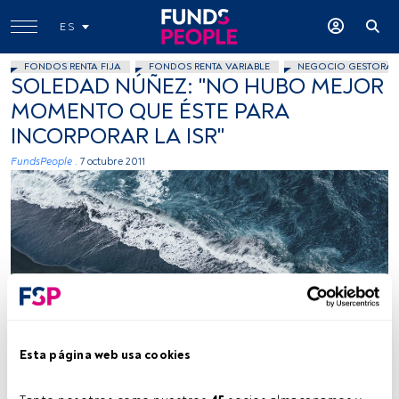
ES
FONDOS RENTA FIJA
FONDOS RENTA VARIABLE
NEGOCIO GESTORAS
SOLEDAD NÚÑEZ: "NO HUBO MEJOR
MOMENTO QUE ÉSTE PARA
INCORPORAR LA ISR"
FundsPeople .
7 octubre 2011
Kamil Molendys, Unsplash
Esta página web usa cookies
Tiempo lectura:
2 min.