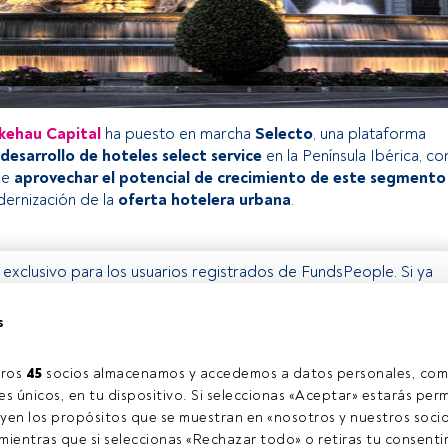
kehau Capital
ha puesto en marcha
Selecto
, una plataforma
desarrollo de hoteles select service
en la Península Ibérica, co
de
aprovechar el potencial de crecimiento de este segmento
odernización de la
oferta hotelera urbana
.
o exclusivo para los usuarios registrados de FundsPeople. Si ya
accede desde el botón Login. Si aún no tienes cuenta, te
rarte y disfrutar de todo el universo que ofrece FundsPeople.
s
Accede a FundsPeople
ros 
45
 socios almacenamos y accedemos a datos personales, com
s únicos, en tu dispositivo. Si seleccionas «Aceptar» estarás perm
yen los propósitos que se muestran en «nosotros y nuestros socio
ientras que si seleccionas «Rechazar todo» o retiras tu consentim
l contacto
Quiénes somos
C