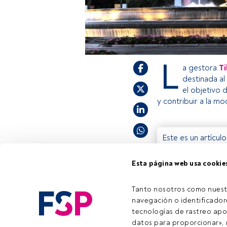
L
a gestora
Ti
destinada al
el objetivo 
y contribuir a la m
Este es un artícul
estás registrado, 
invitamos a regist
Esta página web usa cookie
Tanto nosotros como nuest
Tiempo lectura:
2 min.
navegación o identificadore
tecnologías de rastreo apo
datos para proporcionar», m
Emai