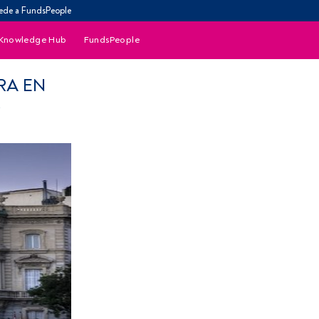
ede a FundsPeople
Knowledge Hub
FundsPeople
RA EN
S