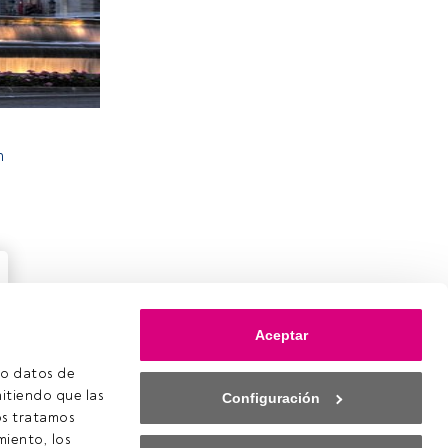
n
Aceptar
o datos de 
itiendo que las 
Configuración
s tratamos 
iento, los 
ookies