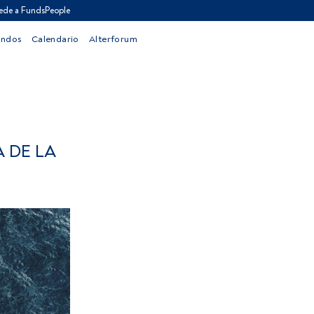
ede a FundsPeople
ondos
Calendario
Alterforum
 DE LA