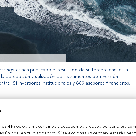
orningstar han publicado el resultado de su tercera encuesta
 la percepción y utilización de instrumentos de inversión
entre 151 inversores institucionales y 669 asesores financieros.
o exclusivo para los usuarios registrados de FundsPeople. Si ya
s
accede desde el botón Login. Si aún no tienes cuenta, te
rarte y disfrutar de todo el universo que ofrece FundsPeople.
Accede a FundsPeople
ros 
45
 socios almacenamos y accedemos a datos personales, com
s únicos, en tu dispositivo. Si seleccionas «Aceptar» estarás perm