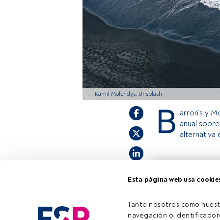
Kamil Molendys, Unsplash
B
arron’s y M
anual sobre
alternativa 
Este es un artícul
Esta página web usa cookie
estás registrado, 
invitamos a regist
Tanto nosotros como nuest
navegación o identificadore