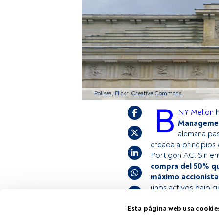
Polisea, Flickr, Creative Commons
B
NY Mellon
h
Managemen
alemana pa
creada a principios
Portigon AG. Sin e
compra del 50% que
máximo accionista
unos activos bajo g
Esta página web usa cookie