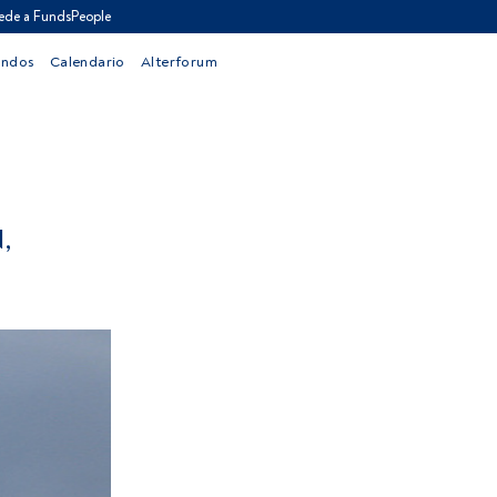
ede a FundsPeople
ondos
Calendario
Alterforum
,