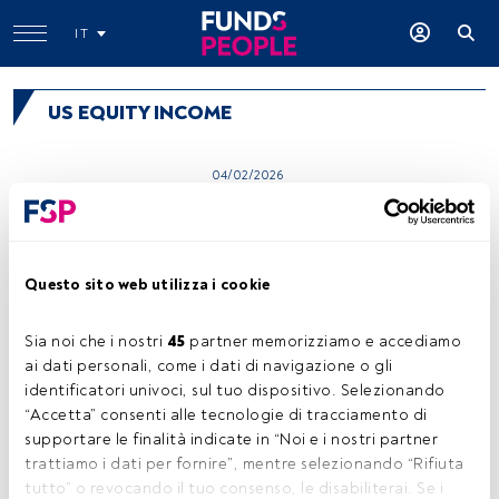
IT
US EQUITY INCOME
04/02/2026
BNY Mellon U.S. Equity Income
Fund GBP E Inc
Questo sito web utilizza i cookie
04/02/2023
UBS (Lux) Equity SICAV - US
Income (USD) Q-acc
Sia noi che i nostri 
45
 partner memorizziamo e accediamo 
ai dati personali, come i dati di navigazione o gli 
identificatori univoci, sul tuo dispositivo. Selezionando 
04/02/2021
“Accetta” consenti alle tecnologie di tracciamento di 
Goldman Sachs US Equity
Income - P Cap USD
supportare le finalità indicate in “Noi e i nostri partner 
trattiamo i dati per fornire”, mentre selezionando “Rifiuta 
tutto” o revocando il tuo consenso, le disabiliterai. Se i 