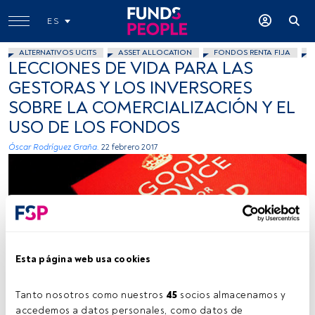
ES
ALTERNATIVOS UCITS
ASSET ALLOCATION
FONDOS RENTA FIJA
LECCIONES DE VIDA PARA LAS
GESTORAS Y LOS INVERSORES
SOBRE LA COMERCIALIZACIÓN Y EL
USO DE LOS FONDOS
Óscar Rodríguez Graña.
22 febrero 2017
Esta página web usa cookies
Daniel Y Go, Flickr, Creative Commons
Tanto nosotros como nuestros 
45
 socios almacenamos y 
accedemos a datos personales, como datos de 